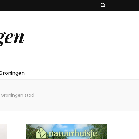
gen
 Groningen
n Groningen stad