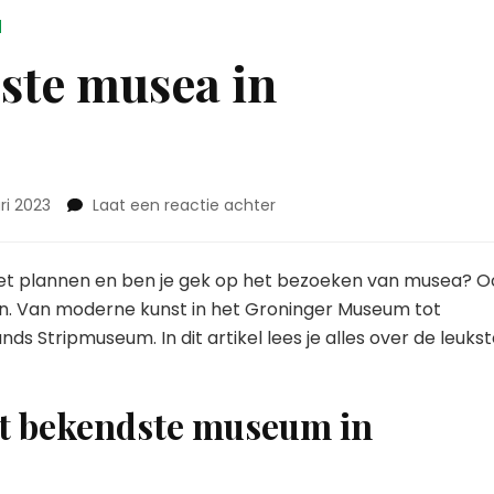
d
kste musea in
op
ri 2023
Laat een reactie achter
Tips
voor
de
het plannen en ben je gek op het bezoeken van musea? O
leukste
ven. Van moderne kunst in het Groninger Museum tot
musea
ds Stripmuseum. In dit artikel lees je alles over de leuks
in
Groningen
stad
t bekendste museum in