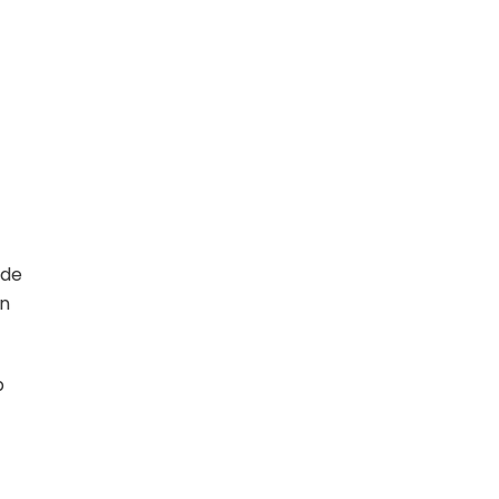
 de
in
p