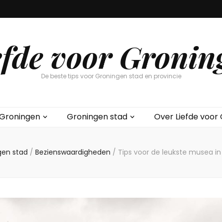
efde voor Gronin
De beste tips voor Groningen stad en provincie
 Groningen
Groningen stad
Over Liefde voor
gen stad
/
Bezienswaardigheden
/
Tips voor de leukste musea i