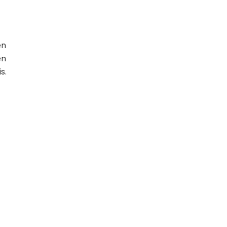
en
en
s.